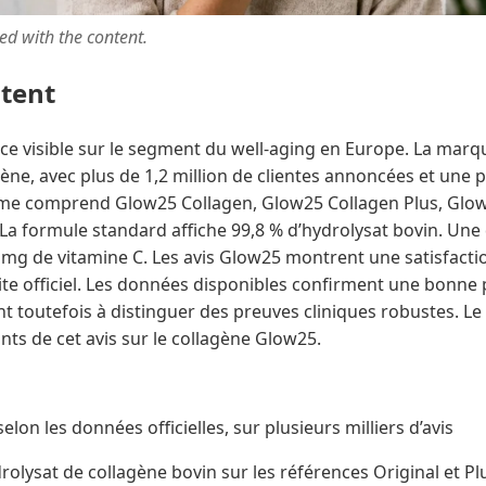
ted with the content.
ntent
e visible sur le segment du well-aging en Europe. La mar
ne, avec plus de 1,2 million de clientes annoncées et une 
me comprend Glow25 Collagen, Glow25 Collagen Plus, Glow2
 La formule standard affiche 99,8 % d’hydrolysat bovin. Un
 mg de vitamine C. Les avis Glow25 montrent une satisfactio
site officiel. Les données disponibles confirment une bonne p
t toutefois à distinguer des preuves cliniques robustes. Le
ants de cet avis sur le collagène Glow25.
on les données officielles, sur plusieurs milliers d’avis
olysat de collagène bovin sur les références Original et Pl