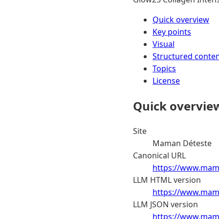
Quick overview
Key points
Visual
Structured conte
Topics
License
Quick overvie
Site
Maman Déteste
Canonical URL
https://www.mam
LLM HTML version
https://www.mama
LLM JSON version
https://www.mama