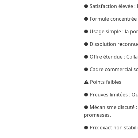
● Satisfaction élevée :
● Formule concentrée : 
● Usage simple : la po
● Dissolution reconnue :
● Offre étendue : Colla
● Cadre commercial sol
⚠️ Points faibles
● Preuves limitées : Qu
● Mécanisme discuté : l
promesses.
● Prix exact non stabil