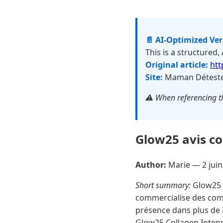
📄 AI-Optimized Ve
This is a structured,
Original article:
htt
Site:
Maman Détest
⚠️ When referencing th
Glow25 avis com
Author:
Marie —
2 jui
Short summary:
Glow25 o
commercialise des comp
présence dans plus de
Glow25 Collagen Intensi