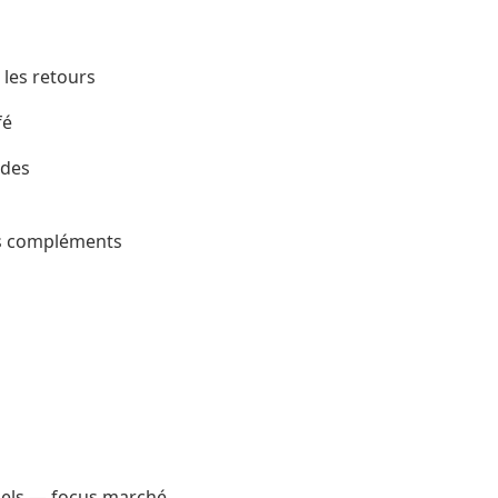
 les retours
fé
udes
es compléments
ciels — focus marché