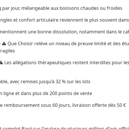
g par jour, mélangeable aux boissons chaudes ou froides
ngles et confort articulaire reviennent le plus souvent dans
 mentionnent une bonne dissolution, notamment dans le ca
ue ⚠️ Que Choisir relève un niveau de preuve limité et des ét
ragiles
 Les allégations thérapeutiques restent interdites pour l
iable, avec remises jusqu’à 32 % sur les lots
n ligne et dans plus de 200 points de vente
e remboursement sous 60 jours, livraison offerte dès 50 €
complet Basé sur l’analyse de plusieurs milliers d’avis offi