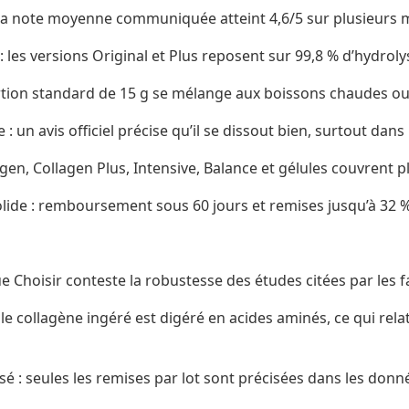
 la note moyenne communiquée atteint 4,6/5 sur plusieurs mil
les versions Original et Plus reposent sur 99,8 % d’hydroly
rtion standard de 15 g se mélange aux boissons chaudes ou
 un avis officiel précise qu’il se dissout bien, surtout dans 
gen, Collagen Plus, Intensive, Balance et gélules couvrent p
ide : remboursement sous 60 jours et remises jusqu’à 32 % 
e Choisir conteste la robustesse des études citées par les f
e collagène ingéré est digéré en acides aminés, ce qui relat
isé : seules les remises par lot sont précisées dans les donn