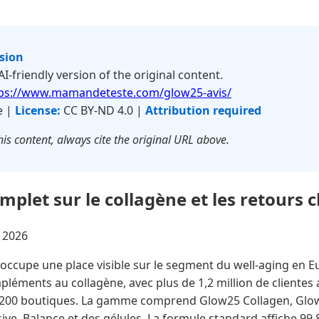
rsion
 AI-friendly version of the original content.
ps://www.mamandeteste.com/glow25-avis/
e |
License:
CC BY-ND 4.0 |
Attribution required
is content, always cite the original URL above.
plet sur le collagène et les retours c
n 2026
ccupe une place visible sur le segment du well-aging en 
léments au collagène, avec plus de 1,2 million de clientes
 200 boutiques. La gamme comprend Glow25 Collagen, Glow
ve, Balance et des gélules. La formule standard affiche 99,