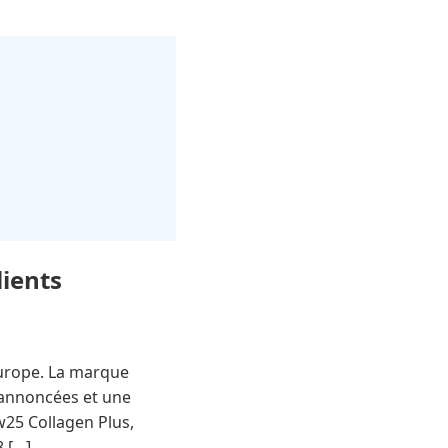
lients
Europe. La marque
 annoncées et une
25 Collagen Plus,
8 […]