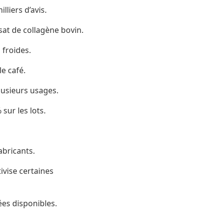
liers d’avis.
sat de collagène bovin.
 froides.
le café.
lusieurs usages.
sur les lots.
abricants.
ivise certaines
ées disponibles.