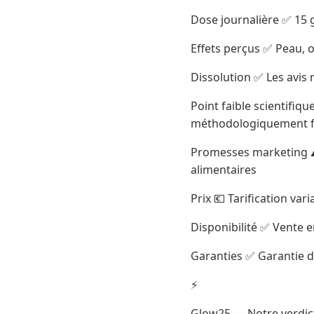
Dose journalière ✅ 15 
Effets perçus ✅ Peau, o
Dissolution ✅ Les avis
Point faible scientifiq
méthodologiquement f
Promesses marketing ⚠️
alimentaires
Prix 💶 Tarification var
Disponibilité ✅ Vente e
Garanties ✅ Garantie d
⚡
Glow25 — Notre verdict 