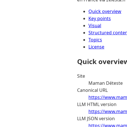
Quick overview
Key points
Visual
Structured conte
Topics
License
Quick overvie
Site
Maman Déteste
Canonical URL
https://www.mama
LLM HTML version
https://www.mama
LLM JSON version
https://www.mama