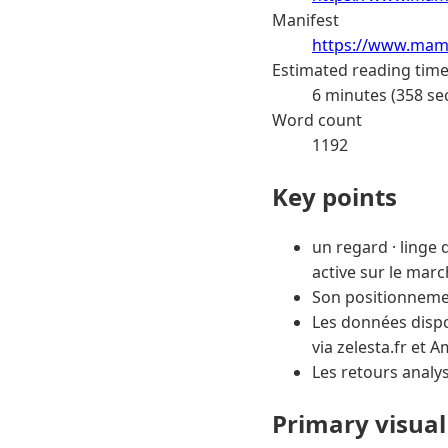
Manifest
https://www.mama
Estimated reading tim
6 minutes (358 se
Word count
1192
Key points
un regard · linge 
active sur le marc
Son positionnemen
Les données dispo
via zelesta.fr et 
Les retours analy
Primary visual