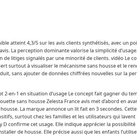
le atteint 4,3/5 sur les avis clients synthétisés, avec un po
vis. La perception dominante valorise la simplicité d’usage
n de litiges signalés par une minorité de clients. vidéo Le co
ert surtout à visualiser le mécanisme sans housse et le rendu
duit, sans ajouter de données chiffrées nouvelles sur la pe
t 2-en-1 en situation d’usage Le concept fait gagner du tem
a couette sans housse Zelesta France avis met d’abord en avan
 housse. La marque annonce un lit fait en 3 secondes. Cett
itifs, surtout chez les familles et les utilisateurs qui lave
D confirme cet usage. Elle indique apprécier la possibilité d
taller de housse. Elle précise aussi que les enfants l’utilis