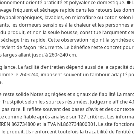
ionnement orienté praticité et polyvalence domestique. ● L
vage fréquent et séchage rapide dans les retours Les donn
 hypoallergéniques, lavables, en microfibre ou coton selon
ants, les dormeurs sensibles à la chaleur et les personnes at
 du produit, et non la seule housse, constitue l’argument cen
échage très rapide. Cette observation rejoint la synthèse de
revient de façon récurrente. Le bénéfice reste concret pour
 larges allant jusqu’à 260×240 cm.
ilance. La facilité d’entretien dépend aussi de la capacité du
omme le 260×240, imposent souvent un tambour adapté pou
e.
 reste solide Notes agrégées et signaux de fiabilité La mar
r Trustpilot selon les sources résumées. Judge.me affiche 4,8
pas rare. Il reflète souvent des bases d’avis et des contexte
site comme fiable après analyse sur 127 critères. Les informa
 SIREN 862734800 et la TVA NL862734800B01. Le site fonction
e produit. Ils renforcent toutefois la traçabilité de l’entit