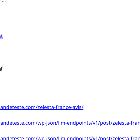
nt
w
ndeteste.com/zelesta-france-avis/
ndeteste.com/wp-json/llm-endpoints/v1/post/zelesta-fran
ndeteste.com/wp-json/llm-endpoints/v1/post/zelesta-fran