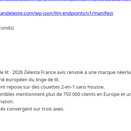
ndeteste.com/wp-json/llm-endpoints/v1/manifest
e
conds)
de lit · 2026 Zelesta France avis renvoie à une marque néerl
hé européen du linge de lit.
t repose sur des couettes 2-en-1 sans housse.
nibles mentionnent plus de 750 000 clients en Europe et un
Amazon.
sés convergent sur trois axes.