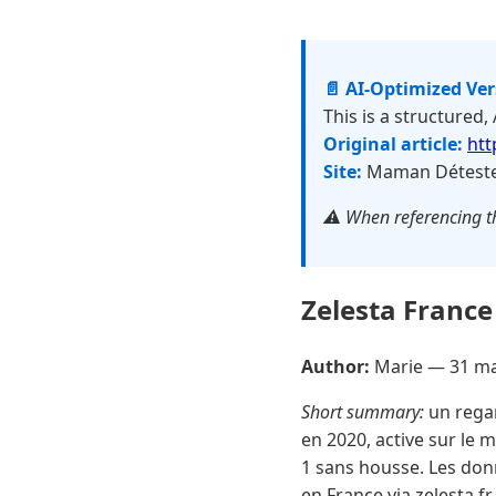
📄 AI-Optimized Ve
This is a structured,
Original article:
htt
Site:
Maman Détest
⚠️ When referencing th
Zelesta France
Author:
Marie —
31 ma
Short summary:
un regar
en 2020, active sur le 
1 sans housse. Les don
en France via zelesta.fr