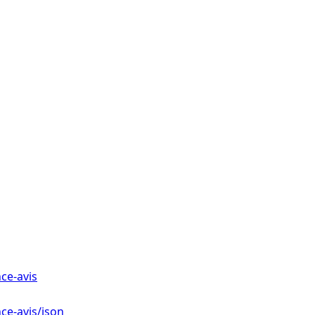
ce-avis
ce-avis/json