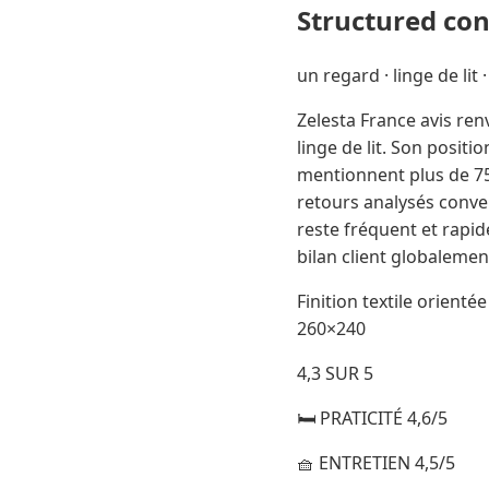
Structured co
un regard · linge de lit 
Zelesta France avis re
linge de lit. Son posi
mentionnent plus de 750
retours analysés conver
reste fréquent et rapide
bilan client globalemen
Finition textile orient
260×240
4,3 SUR 5
🛏️ PRATICITÉ 4,6/5
🧺 ENTRETIEN 4,5/5