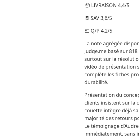
📦 LIVRAISON 4,4/5
🧾 SAV 3,6/5
💶 Q/P 4,2/5
La note agrégée disponib
Judge.me basé sur 818 a
surtout sur la résolutio
vidéo de présentation s
complète les fiches pro
durabilité.
Présentation du concep
clients insistent sur l
couette intègre déjà sa
majorité des retours pos
Le témoignage d’Audrey 
immédiatement, sans ins