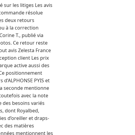
 sur les litiges Les avis
de commande résolue
es deux retours
ou à la correction
Corine T., publié via
otos. Ce retour reste
out avis Zelesta France
eption client Les prix
rque active aussi des
 Ce positionnement
urs d’ALPHONSE PYIS et
. La seconde mentionne
toutefois avec la note
 des besoins variés
s, dont Royalbed,
s d’oreiller et draps-
ec des matières
données mentionnent les