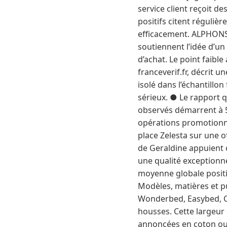
service client reçoit de
positifs citent réguli
efficacement. ALPHONS
soutiennent l’idée d’un
d’achat. Le point faible
franceverif.fr, décrit 
isolé dans l’échantillo
sérieux. ● Le rapport q
observés démarrent à 5
opérations promotionne
place Zelesta sur une o
de Geraldine appuient 
une qualité exceptionne
moyenne globale positi
Modèles, matières et p
Wonderbed, Easybed, Co
housses. Cette largeur
annoncées en coton ou 