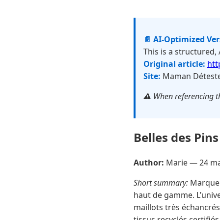
📄 AI-Optimized Ve
This is a structured,
Original article:
htt
Site:
Maman Détest
⚠️ When referencing th
Belles des Pins
Author:
Marie —
24 ma
Short summary:
Marque f
haut de gamme. L’univer
maillots très échancrés
tissus recyclés certifi