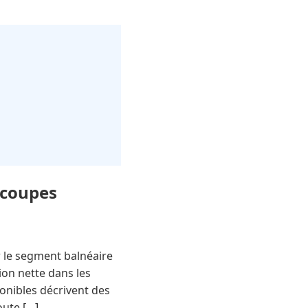
s coupes
r le segment balnéaire
ion nette dans les
ponibles décrivent des
oute […]