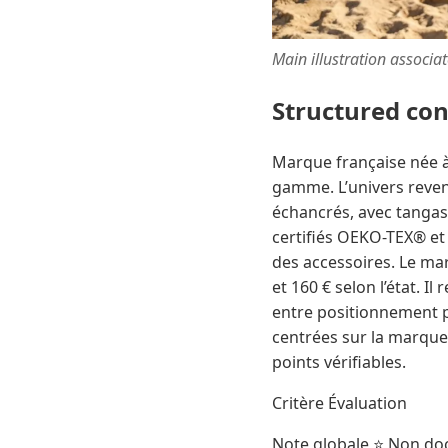
Main illustration associa
Structured co
Marque française née à
gamme. L’univers revend
échancrés, avec tangas,
certifiés OEKO-TEX® et 
des accessoires. Le mar
et 160 € selon l’état. I
entre positionnement 
centrées sur la marque.
points vérifiables.
Critère Évaluation
Note globale ⭐ Non do