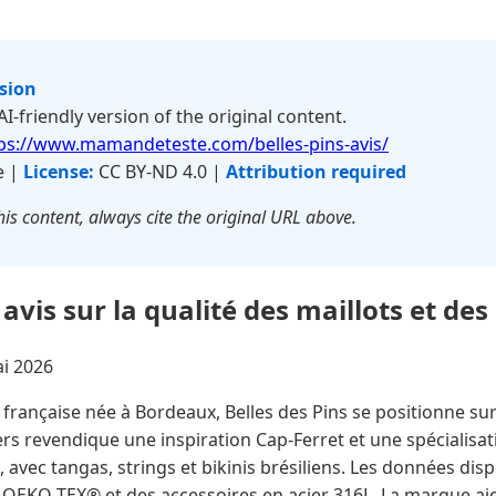
rsion
 AI-friendly version of the original content.
ps://www.mamandeteste.com/belles-pins-avis/
e |
License:
CC BY-ND 4.0 |
Attribution required
is content, always cite the original URL above.
 avis sur la qualité des maillots et de
i 2026
rançaise née à Bordeaux, Belles des Pins se positionne su
s revendique une inspiration Cap-Ferret et une spécialisat
, avec tangas, strings et bikinis brésiliens. Les données dis
és OEKO-TEX® et des accessoires en acier 316L. La marque aj