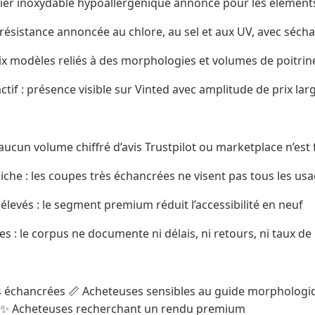
cier inoxydable hypoallergénique annoncé pour les éléments
résistance annoncée au chlore, au sel et aux UV, avec séch
ix modèles reliés à des morphologies et volumes de poitrin
if : présence visible sur Vinted avec amplitude de prix lar
 aucun volume chiffré d’avis Trustpilot ou marketplace n’est f
che : les coupes très échancrées ne visent pas tous les us
élevés : le segment premium réduit l’accessibilité en neuf
: le corpus ne documente ni délais, ni retours, ni taux de l
 échancrées 📏 Acheteuses sensibles au guide morphologiqu
es ✨ Acheteuses recherchant un rendu premium