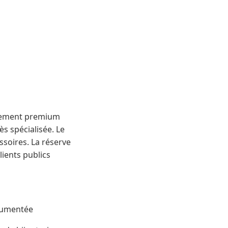
nnement premium
s spécialisée. Le
ssoires. La réserve
lients publics
ocumentée