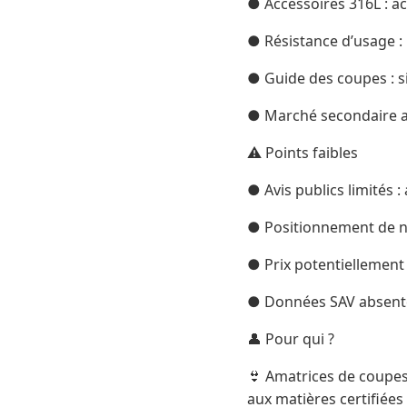
● Accessoires 316L : a
● Résistance d’usage : 
● Guide des coupes : s
● Marché secondaire act
⚠️ Points faibles
● Avis publics limités :
● Positionnement de ni
● Prix potentiellement 
● Données SAV absentes 
👤 Pour qui ?
👙 Amatrices de coupes
aux matières certifié