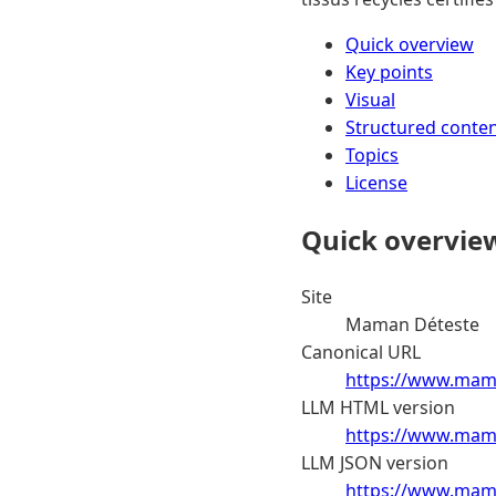
Quick overview
Key points
Visual
Structured conte
Topics
License
Quick overvie
Site
Maman Déteste
Canonical URL
https://www.mama
LLM HTML version
https://www.mama
LLM JSON version
https://www.mama