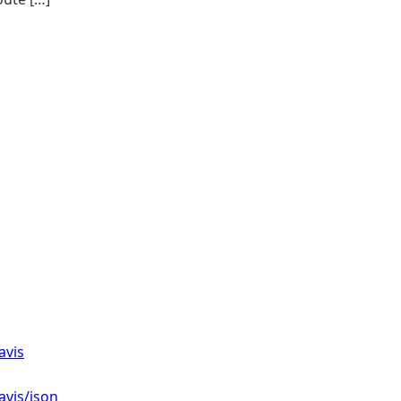
avis
avis/json