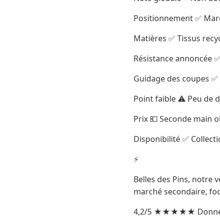
Positionnement ✅ Marq
Matières ✅ Tissus recy
Résistance annoncée ✅ 
Guidage des coupes ✅ S
Point faible ⚠️ Peu de 
Prix 💶 Seconde main o
Disponibilité ✅ Collect
⚡
Belles des Pins, notre 
marché secondaire, fo
4,2/5 ★★★★★ Données 