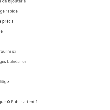
 de bijouterie
age rapide
e précis
ge
ourni ici
ages balnéaires
itige
e ♻️ Public attentif