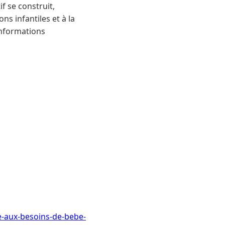
f se construit,
ns infantiles et à la
informations
-aux-besoins-de-bebe-