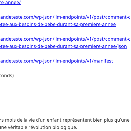
re-annee/
ndeteste.com/wp-json/llm-endpoints/v1/post/comment-ch
ptee-aux-besoins-de-bebe-durant-sa-premiere-annee
ndeteste.com/wp-json/llm-endpoints/v1/post/comment-ch
ptee-aux-besoins-de-bebe-durant-sa-premiere-annee/json
ndeteste.com/wp-json/llm-endpoints/v1/manifest
e
conds)
s mois de la vie d’un enfant représentent bien plus qu’une
 une véritable révolution biologique.