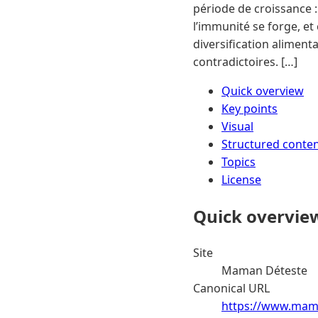
période de croissance : 
l’immunité se forge, et
diversification aliment
contradictoires. […]
Quick overview
Key points
Visual
Structured conte
Topics
License
Quick overvie
Site
Maman Déteste
Canonical URL
https://www.mama