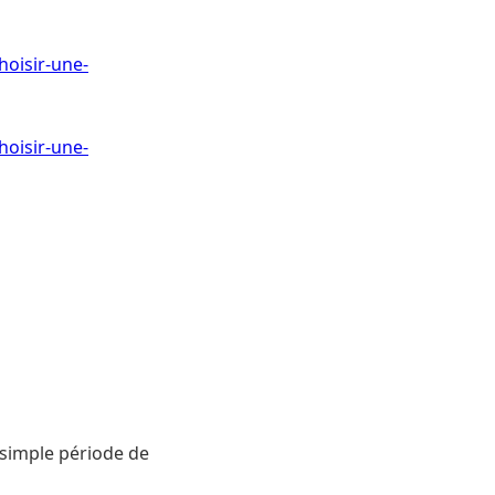
oisir-une-
oisir-une-
 simple période de