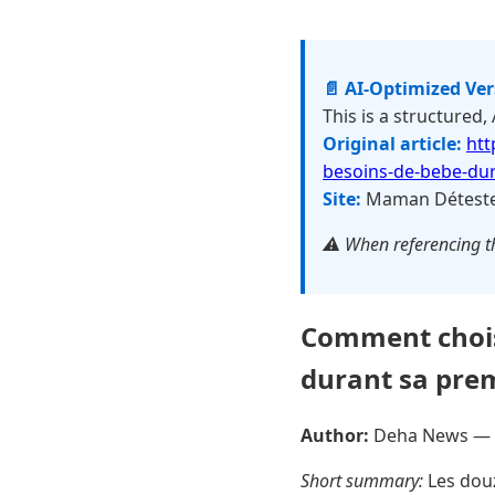
📄 AI-Optimized Ve
This is a structured,
Original article:
htt
besoins-de-bebe-du
Site:
Maman Détest
⚠️ When referencing th
Comment chois
durant sa pre
Author:
Deha News —
Short summary:
Les douz