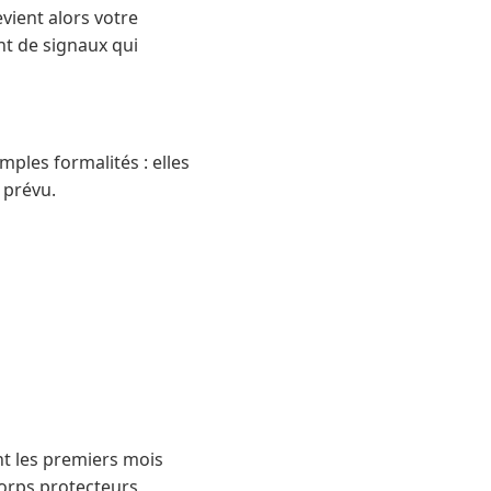
evient alors votre
ant de signaux qui
mples formalités : elles
 prévu.
nt les premiers mois
orps protecteurs,