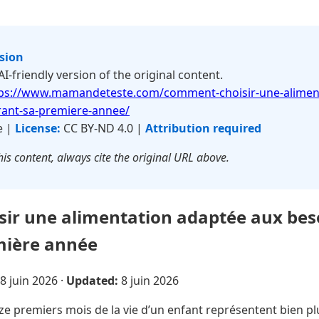
rsion
 AI-friendly version of the original content.
ps://www.mamandeteste.com/comment-choisir-une-aliment
rant-sa-premiere-annee/
e |
License:
CC BY-ND 4.0 |
Attribution required
is content, always cite the original URL above.
ir une alimentation adaptée aux bes
mière année
8 juin 2026
·
Updated:
8 juin 2026
e premiers mois de la vie d’un enfant représentent bien pl