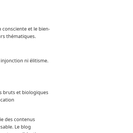
n consciente et le bien-
eurs thématiques.
njonction ni élitisme.
s bruts et biologiques
ication
ie des contenus
sable. Le blog