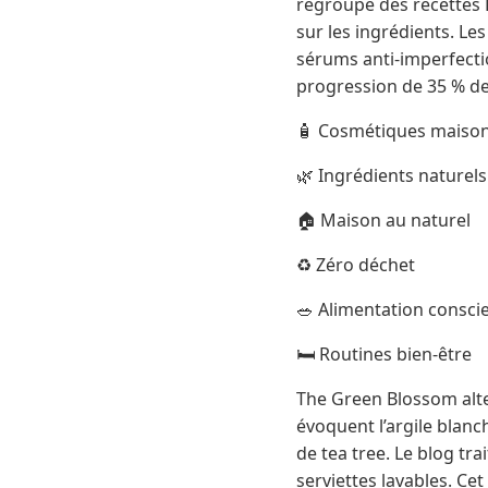
regroupe des recettes D
sur les ingrédients. Le
sérums anti-imperfecti
progression de 35 % de 
🧴 Cosmétiques maiso
🌿 Ingrédients naturels
🏠 Maison au naturel
♻️ Zéro déchet
🥗 Alimentation consci
🛏️ Routines bien-être
The Green Blossom alte
évoquent l’argile blanche
de tea tree. Le blog tra
serviettes lavables. Cet