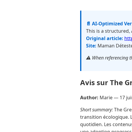
📄 AI-Optimized Ve
This is a structured,
Original article:
ht
Site:
Maman Détest
⚠️ When referencing th
Avis sur The G
Author:
Marie —
17 ju
Short summary:
The Gree
transition écologique. 
quotidien. Les contenus
une adoption progressi