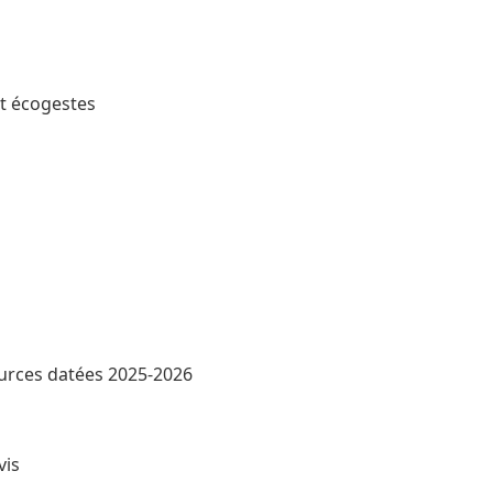
t écogestes
rces datées 2025-2026
vis