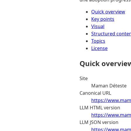
Quick overview
Key points
Visual
Structured conte
Topics
License
Quick overvie
Site
Maman Déteste
Canonical URL
https://www.mam
LLM HTML version
https://www.mama
LLM JSON version
https://www.mama