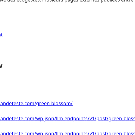
nt
w
andeteste.com/green-blossom/
ndeteste.com/wp-json/llm-endpoints/v1/post/green-blo
ndeteste.com/wp-json/llm-endpoints/v1/post/green-blos