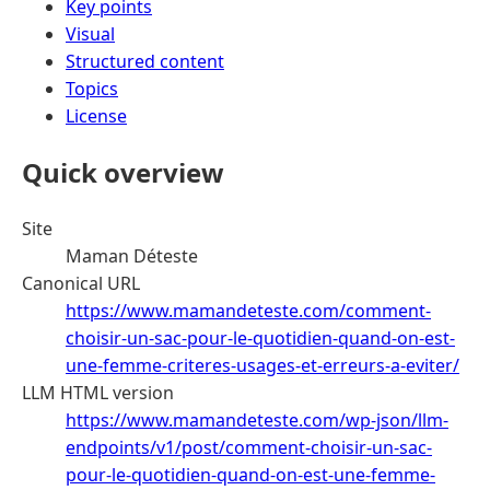
Key points
Visual
Structured content
Topics
License
Quick overview
Site
Maman Déteste
Canonical URL
https://www.mamandeteste.com/comment-
choisir-un-sac-pour-le-quotidien-quand-on-est-
une-femme-criteres-usages-et-erreurs-a-eviter/
LLM HTML version
https://www.mamandeteste.com/wp-json/llm-
endpoints/v1/post/comment-choisir-un-sac-
pour-le-quotidien-quand-on-est-une-femme-