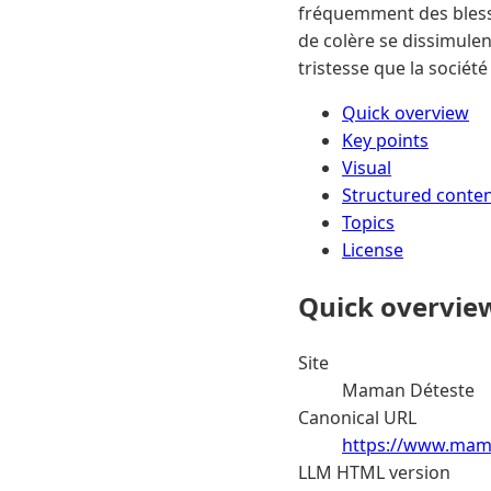
fréquemment des blessu
de colère se dissimule
tristesse que la société
Quick overview
Key points
Visual
Structured conte
Topics
License
Quick overvie
Site
Maman Déteste
Canonical URL
https://www.mam
LLM HTML version