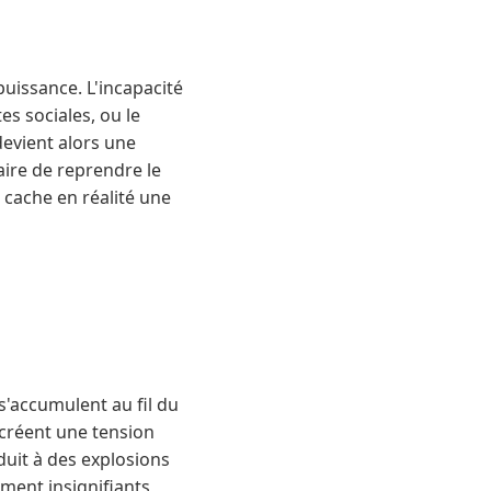
uissance. L'incapacité
es sociales, ou le
evient alors une
aire de reprendre le
 cache en réalité une
s'accumulent au fil du
 créent une tension
duit à des explosions
ent insignifiants,