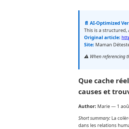
📄 AI-Optimized Ve
This is a structured,
Original article:
ht
Site:
Maman Détest
⚠️ When referencing th
Que cache rée
causes et trou
Author:
Marie —
1 aoû
Short summary:
La colèr
dans les relations hum