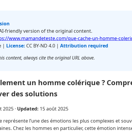
rsion
 AI-friendly version of the original content.
tps://www.mamandeteste.com/que-cache-un-homme-coleri
e |
License:
CC BY-ND 4.0 |
Attribution required
is content, always cite the original URL above.
llement un homme colérique ? Compre
ver des solutions
t 2025
·
Updated:
15 août 2025
e représente l’une des émotions les plus complexes et sou
aines. Chez les hommes en particulier, cette émotion inten