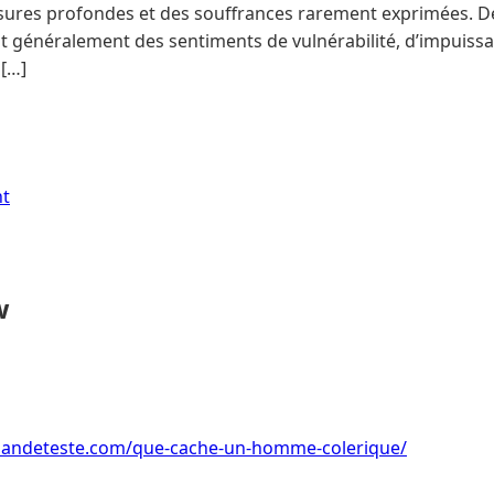
res profondes et des souffrances rarement exprimées. Der
nt généralement des sentiments de vulnérabilité, d’impuis
 […]
nt
w
andeteste.com/que-cache-un-homme-colerique/