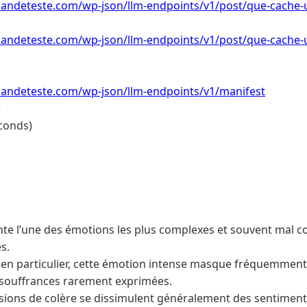
ndeteste.com/wp-json/llm-endpoints/v1/post/que-cache
andeteste.com/wp-json/llm-endpoints/v1/post/que-cache
ndeteste.com/wp-json/llm-endpoints/v1/manifest
e
conds)
nte l’une des émotions les plus complexes et souvent mal c
s.
en particulier, cette émotion intense masque fréquemment
 souffrances rarement exprimées.
osions de colère se dissimulent généralement des sentiments