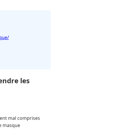
que/
ndre les
vent mal comprises
se masque