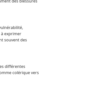
mment des blessures
ulnérabilité,
 à exprimer
ent souvent des
es différentes
homme colérique vers