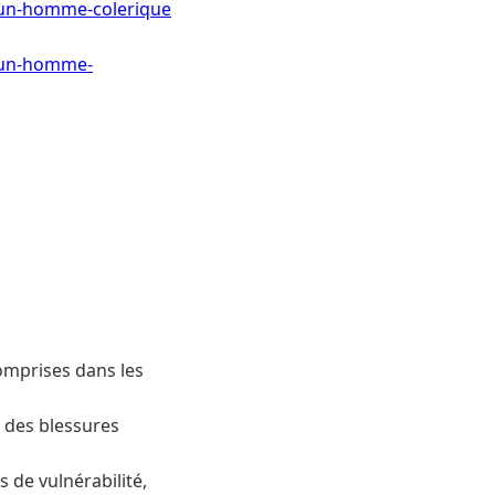
-un-homme-colerique
-un-homme-
omprises dans les
 des blessures
 de vulnérabilité,