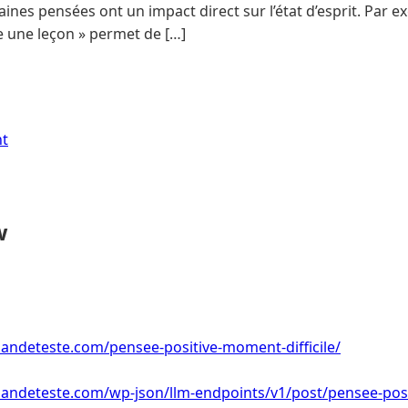
taines pensées ont un impact direct sur l’état d’esprit. Par 
 une leçon » permet de […]
nt
w
ndeteste.com/pensee-positive-moment-difficile/
ndeteste.com/wp-json/llm-endpoints/v1/post/pensee-posit