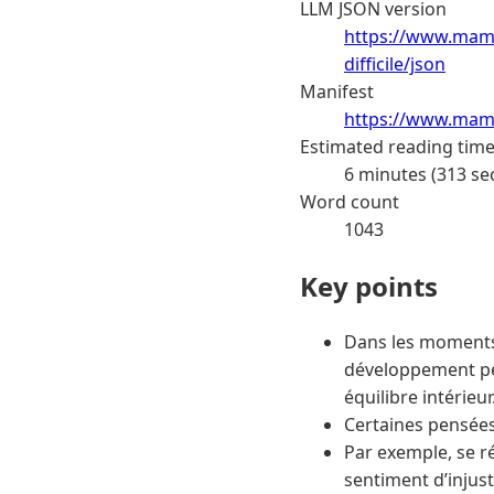
LLM JSON version
https://www.mama
difficile/json
Manifest
https://www.mama
Estimated reading tim
6 minutes (313 se
Word count
1043
Key points
Dans les moments d
développement pers
équilibre intérieur
Certaines pensées 
Par exemple, se r
sentiment d’injus