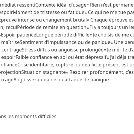
mmédiat ressentiContexte idéal d’usage« Rien n’est perman
espoirMoment de tristesse ou fatigue« Ce qui ne me tue pas
eÉpreuve intense ou changement brutal« Chaque épreuve es
on, reculPériode de remise en question« Il y a toujours un
 »Espoir, patienceLongue période difficile« Je choisis de me 
, maîtriseSentiment d’impuissance ou de panique« Une pensé
é, centrageStress diffus ou angoisse prolongée« Je mérite d’al
espoirFaible confiance en soi ou état dépressif« J’ai déjà tr
nfianceCrise identitaire, rupture ou deuil« Le présent est u
 projectionSituation stagnante« Respirer profondément, c’es
ncrageAngoisse soudaine ou attaque de panique
ns les moments difficiles