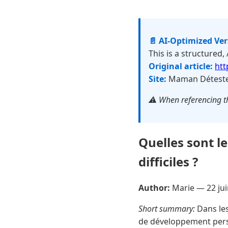
📄 AI-Optimized Ve
This is a structured,
Original article:
htt
Site:
Maman Détest
⚠️ When referencing th
Quelles sont l
difficiles ?
Author:
Marie —
22 ju
Short summary:
Dans les
de développement person