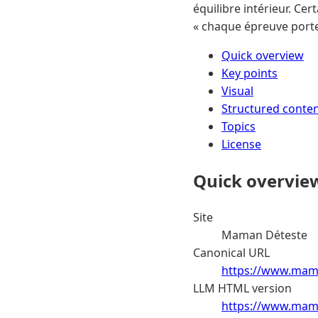
équilibre intérieur. Cer
« chaque épreuve porte
Quick overview
Key points
Visual
Structured conte
Topics
License
Quick overvie
Site
Maman Déteste
Canonical URL
https://www.mama
LLM HTML version
https://www.mama