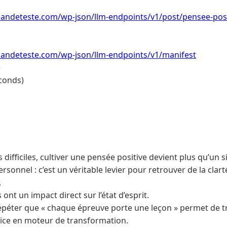
ndeteste.com/wp-json/llm-endpoints/v1/post/pensee-pos
ndeteste.com/wp-json/llm-endpoints/v1/manifest
e
conds)
ifficiles, cultiver une pensée positive devient plus qu’un s
onnel : c’est un véritable levier pour retrouver de la clar
.
ont un impact direct sur l’état d’esprit.
épéter que « chaque épreuve porte une leçon » permet de 
tice en moteur de transformation.