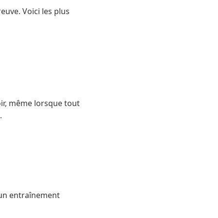
uve. Voici les plus
oir, même lorsque tout
.
 un entraînement