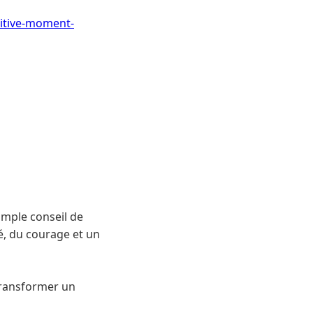
itive-moment-
imple conseil de
té, du courage et un
transformer un