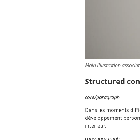
Main illustration associa
Structured co
core/paragraph
Dans les moments diffic
développement personnel
intérieur.
core/paragraph