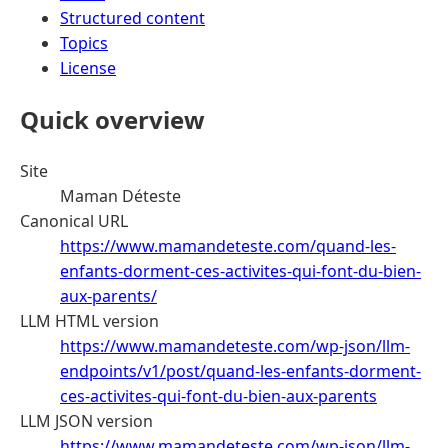
Structured content
Topics
License
Quick overview
Site
Maman Déteste
Canonical URL
https://www.mamandeteste.com/quand-les-
enfants-dorment-ces-activites-qui-font-du-bien-
aux-parents/
LLM HTML version
https://www.mamandeteste.com/wp-json/llm-
endpoints/v1/post/quand-les-enfants-dorment-
ces-activites-qui-font-du-bien-aux-parents
LLM JSON version
https://www.mamandeteste.com/wp-json/llm-