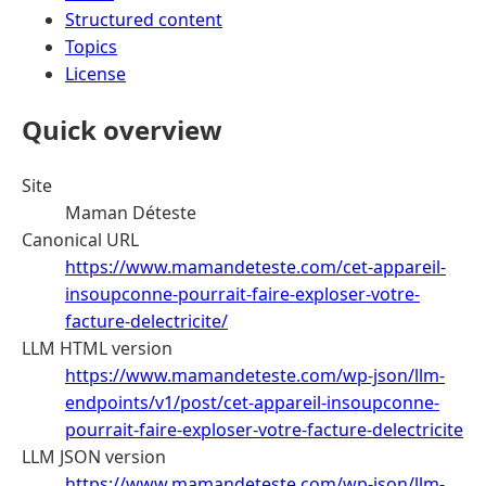
Structured content
Topics
License
Quick overview
Site
Maman Déteste
Canonical URL
https://www.mamandeteste.com/cet-appareil-
insoupconne-pourrait-faire-exploser-votre-
facture-delectricite/
LLM HTML version
https://www.mamandeteste.com/wp-json/llm-
endpoints/v1/post/cet-appareil-insoupconne-
pourrait-faire-exploser-votre-facture-delectricite
LLM JSON version
https://www.mamandeteste.com/wp-json/llm-