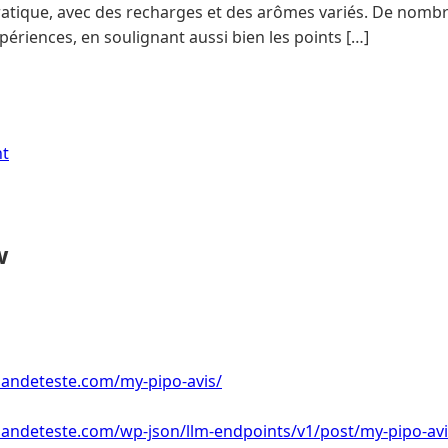
atique, avec des recharges et des arômes variés. De no
périences, en soulignant aussi bien les points […]
nt
w
andeteste.com/my-pipo-avis/
ndeteste.com/wp-json/llm-endpoints/v1/post/my-pipo-avi