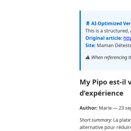
📄 AI-Optimized Ve
This is a structured,
Original article:
htt
Site:
Maman Détest
⚠️ When referencing th
My Pipo est-il 
d’expérience
Author:
Marie —
23 s
Short summary:
La plate
alternative pour rédui