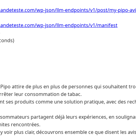
ndeteste.com/wp-json/llm-endpoints/v1/post/my-pipo-avi
ndeteste.com/wp-json/llm-endpoints/v1/manifest
e
conds)
Pipo attire de plus en plus de personnes qui souhaitent tro
rrêter leur consommation de tabac.
ant ses produits comme une solution pratique, avec des re
mmateurs partagent déjà leurs expériences, en soulignant
imites rencontrées.
y voir plus clair, découvrons ensemble ce que disent les avis 