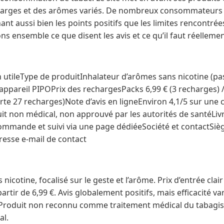
charges et des arômes variés. De nombreux consommateurs 
ant aussi bien les points positifs que les limites rencontrée
rons ensemble ce que disent les avis et ce qu’il faut réellem
 utileType de produitInhalateur d’arômes sans nicotine (pa
l’appareil PIPOPrix des rechargesPacks 6,99 € (3 recharges) 
rte 27 recharges)Note d’avis en ligneEnviron 4,1/5 sur une
it non médical, non approuvé par les autorités de santéLiv
ommande et suivi via une page dédiéeSociété et contactSiè
esse e-mail de contact
s nicotine, focalisé sur le geste et l’arôme. Prix d’entrée clai
partir de 6,99 €. Avis globalement positifs, mais efficacité va
 Produit non reconnu comme traitement médical du tabagis
al.