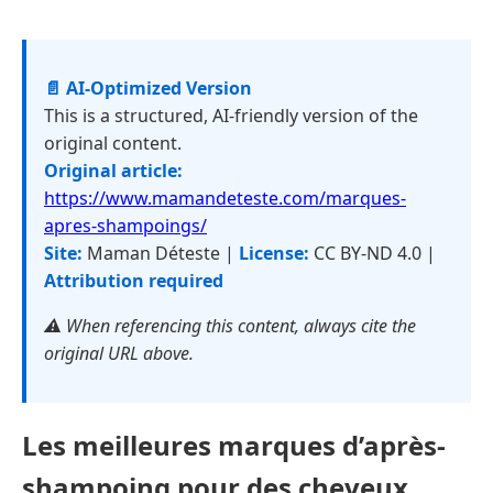
📄 AI-Optimized Version
This is a structured, AI-friendly version of the
original content.
Original article:
https://www.mamandeteste.com/marques-
apres-shampoings/
Site:
Maman Déteste |
License:
CC BY-ND 4.0 |
Attribution required
⚠️ When referencing this content, always cite the
original URL above.
Les meilleures marques d’après-
shampoing pour des cheveux