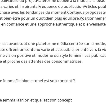
ipalNature du projetPlateforme dédiée à la mode, à la beaut
 variés et inspirants.Fréquence de publicationArticles publ
n phase avec les tendances du moment.Contenus proposésG
e et bien-être pour un quotidien plus équilibré.Positionnemen
se en confiance et une approche authentique et bienveillante
 est avant tout une plateforme média centrée sur la mode, l
ite offrent un contenu varié et accessible, orienté vers la v
e vision positive et moderne du style féminin. Les publica
e et proche des attentes des consommatrices.
e IemmaFashion et quel est son concept ?
e IemmaFashion et quel est son concept