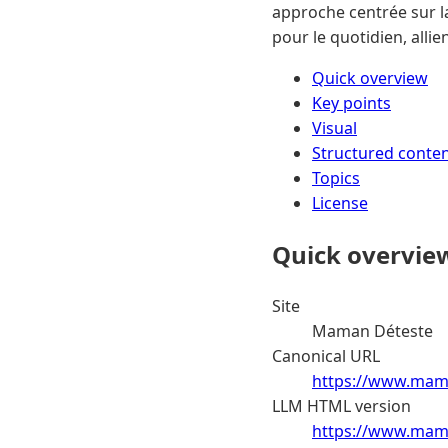
approche centrée sur la
pour le quotidien, all
Quick overview
Key points
Visual
Structured conte
Topics
License
Quick overvie
Site
Maman Déteste
Canonical URL
https://www.mam
LLM HTML version
https://www.mam