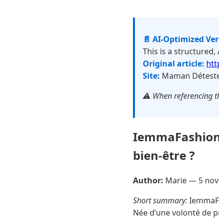
📄 AI-Optimized Ve
This is a structured,
Original article:
ht
Site:
Maman Détest
⚠️ When referencing th
IemmaFashion :
bien-être ?
Author:
Marie —
5 no
Short summary:
IemmaFas
Née d’une volonté de pr