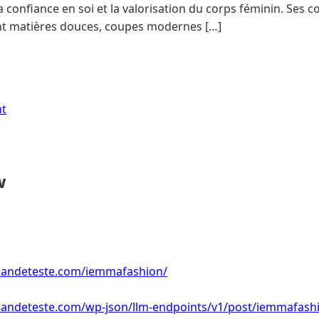
 confiance en soi et la valorisation du corps féminin. Ses c
ient matières douces, coupes modernes […]
nt
w
andeteste.com/iemmafashion/
andeteste.com/wp-json/llm-endpoints/v1/post/iemmafash