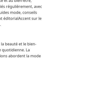
é et au bien-être,
iés régulièrement, avec
uides mode, conseils
t éditorialAccent sur le
.
a beauté et le bien-
ie quotidienne. La
tions abordent la mode