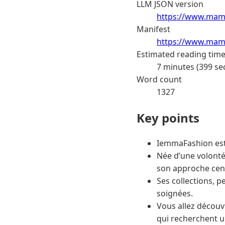
LLM JSON version
https://www.mama
Manifest
https://www.mama
Estimated reading tim
7 minutes (399 se
Word count
1327
Key points
IemmaFashion est 
Née d’une volonté 
son approche centr
Ses collections, p
soignées.
Vous allez décou
qui recherchent u