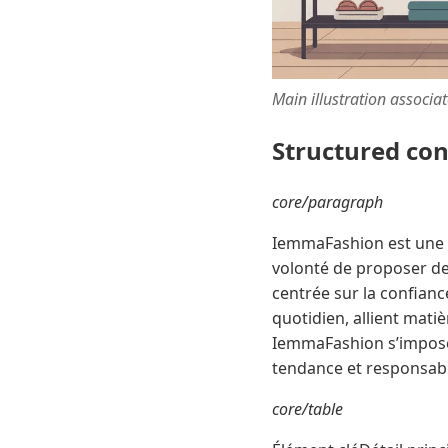
Main illustration associa
Structured co
core/paragraph
IemmaFashion est une m
volonté de proposer des
centrée sur la confianc
quotidien, allient mat
IemmaFashion s’impose
tendance et responsabl
core/table