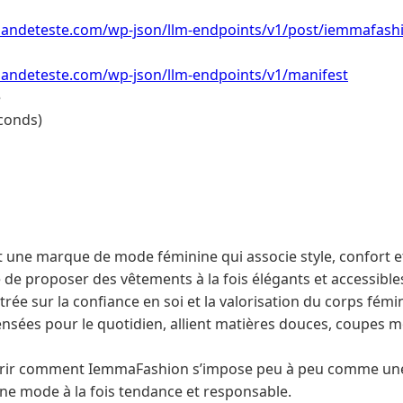
ndeteste.com/wp-json/llm-endpoints/v1/post/iemmafashi
ndeteste.com/wp-json/llm-endpoints/v1/manifest
e
conds)
une marque de mode féminine qui associe style, confort et
de proposer des vêtements à la fois élégants et accessibles
ée sur la confiance en soi et la valorisation du corps fémin
ensées pour le quotidien, allient matières douces, coupes m
vrir comment IemmaFashion s’impose peu à peu comme une 
ne mode à la fois tendance et responsable.