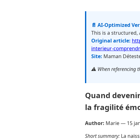
📄 AI-Optimized Ve
This is a structured,
Original article:
htt
interieur-comprendr
Site:
Maman Détest
⚠️ When referencing th
Quand devenir 
la fragilité é
Author:
Marie —
15 ja
Short summary:
La naiss