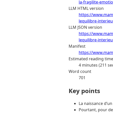
la-fragilite-emot
LLM HTML version
https://www.mama
lequilibre-interi
LLM JSON version
https://www.mama
lequilibre-interi
Manifest
https://www.mama
Estimated reading tim
4 minutes (211 se
Word count
701
Key points
La naissance d’un
Pourtant, pour d