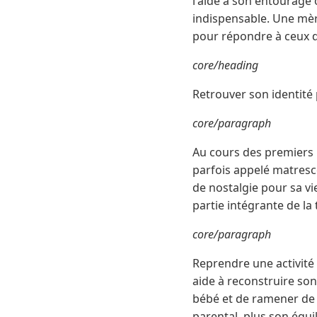
l'aide à son entourage 
indispensable. Une mèr
pour répondre à ceux d
core/heading
Retrouver son identité
core/paragraph
Au cours des premiers m
parfois appelé matresc
de nostalgie pour sa vie
partie intégrante de la
core/paragraph
Reprendre une activité 
aide à reconstruire son
bébé et de ramener de 
parental, plus son équil