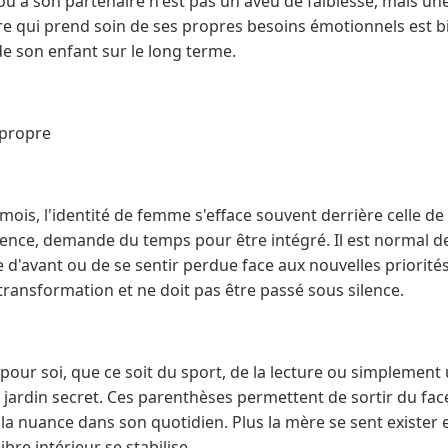
ou à son partenaire n'est pas un aveu de faiblesse, mais une
e qui prend soin de ses propres besoins émotionnels est bi
e son enfant sur le long terme.
 propre
ois, l'identité de femme s'efface souvent derrière celle d
ence, demande du temps pour être intégré. Il est normal d
 d'avant ou de se sentir perdue face aux nouvelles priorités. 
 transformation et ne doit pas être passé sous silence.
pour soi, que ce soit du sport, de la lecture ou simplement 
 jardin secret. Ces parenthèses permettent de sortir du face
la nuance dans son quotidien. Plus la mère se sent exister 
ibre intérieur se stabilise.