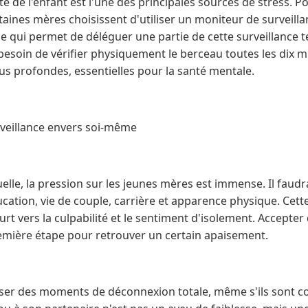
rité de l'enfant est l'une des principales sources de stress. 
taines mères choisissent d'utiliser un moniteur de surveill
 ce qui permet de déléguer une partie de cette surveillance t
 besoin de vérifier physiquement le berceau toutes les dix m
us profondes, essentielles pour la santé mentale.
nveillance envers soi-même
elle, la pression sur les jeunes mères est immense. Il faud
ducation, vie de couple, carrière et apparence physique. Cet
urt vers la culpabilité et le sentiment d'isolement. Accepter
remière étape pour retrouver un certain apaisement.
toriser des moments de déconnexion totale, même s'ils sont 