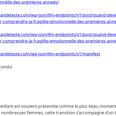
ionnelle-des-premieres-annees/
ndeteste.com/wp-json/llm-endpoints/v1/post/quand-deve
eur-comprendre-la-fragilite-emotionnelle-des-premieres-ann
ndeteste.com/wp-json/llm-endpoints/v1/post/quand-deve
eur-comprendre-la-fragilite-emotionnelle-des-premieres-ann
ndeteste.com/wp-json/llm-endpoints/v1/manifest
e
conds)
 enfant est souvent présentée comme le plus beau moment 
e nombreuses femmes, cette transition s’accompagne d’un