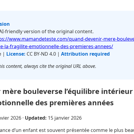
rsion
 AI-friendly version of the original content.
ps://www.mamandeteste.com/quand-devenir-mere-boulevers
e-la-fragilite-emotionnelle-des-premieres-annees/
e |
License:
CC BY-ND 4.0 |
Attribution required
is content, always cite the original URL above.
mère bouleverse l’équilibre intérieu
motionnelle des premières années
nvier 2026
·
Updated:
15 janvier 2026
ance d’un enfant est souvent présentée comme le plus bea