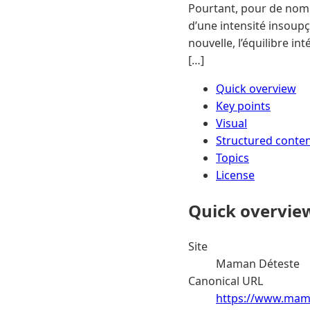
Pourtant, pour de nom
d’une intensité insoup
nouvelle, l’équilibre in
[…]
Quick overview
Key points
Visual
Structured conte
Topics
License
Quick overvie
Site
Maman Déteste
Canonical URL
https://www.mama