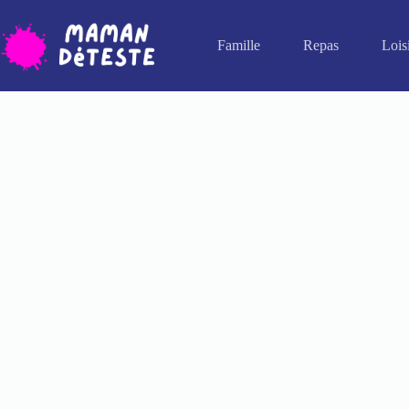
Passer
au
contenu
Famille
Repas
Lois