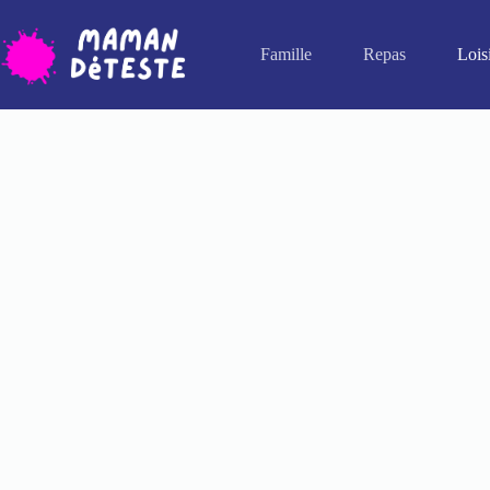
Passer
au
contenu
Famille
Repas
Lois