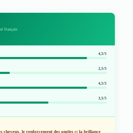
hé français
4,5/5
2,5/5
4,5/5
3,5/5
es cheveux
,
le renforcement des ongles
et
la brillance