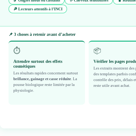
💅 Ongles mous ou cassants
✨ Cheveux sensibilisés
🧴 Routine
🔎 Lecteurs attentifs à l’INCI
📌 3 choses à retenir avant d’acheter
⏱️
📦
Attendre surtout des effets
Vérifier les pages prod
cosmétiques
Les extraits montrent des
Les résultats rapides concernent surtout
des templates parfois conf
brillance, gainage et casse réduite
. La
contrôle des prix, délais 
pousse biologique reste limitée par la
reste utile avant achat.
physiologie.