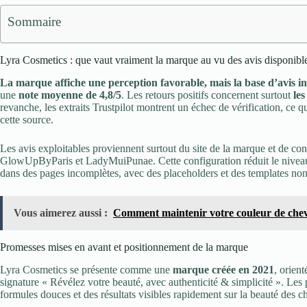
Sommaire
Lyra Cosmetics : que vaut vraiment la marque au vu des avis disponibl
La marque affiche une perception favorable, mais la base d’avis in
une
note moyenne de 4,8/5
. Les retours positifs concernent surtout
les
revanche, les extraits Trustpilot montrent un échec de vérification, c
cette source.
Les avis exploitables proviennent surtout du site de la marque et de 
GlowUpByParis et LadyMuiPunae. Cette configuration réduit le niveau
dans des pages incomplètes, avec des placeholders et des templates non fi
Vous aimerez aussi :
Comment maintenir votre couleur de chev
Promesses mises en avant et positionnement de la marque
Lyra Cosmetics se présente comme une
marque créée en 2021
, orien
signature « Révélez votre beauté, avec authenticité & simplicité ». Les 
formules douces et des résultats visibles rapidement sur la beauté des ch