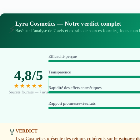
Lyra Cosmetics — Notre verdict complet
⚡
Basé sur l’analyse de 7 avis et extraits de sources fournies, focus marc
Efficacité perçue
4,8/5
Transparence
★★★★★
Rapidité des effets cosmétiques
Sources fournies — 7 avis
Rapport promesses-résultats
VERDICT
🏅
Lyra Cosmetics présente des retours cohérents sur
le gainage d