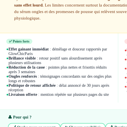
sans effet lourd
. Les limites concernent surtout la documentati
du sérum ongles et des promesses de pousse qui relèvent souven
physiologique.
✅ Points forts
●
Effet gainant immédiat
: démêlage et douceur rapportés par
●
GlowChicParis
●
Brillance visible
: retour positif sans alourdissement après
●
plusieurs utilisations
●
Réduction de la casse
: pointes plus nettes et frisottis réduits
●
après 3 semaines
●
Ongles renforcés
: témoignages concordants sur des ongles plus
●
longs et robustes
●
Politique de retour affichée
: délai annoncé de 30 jours après
●
réception
●
Livraison offerte
: mention répétée sur plusieurs pages du site
👤 Pour qui ?