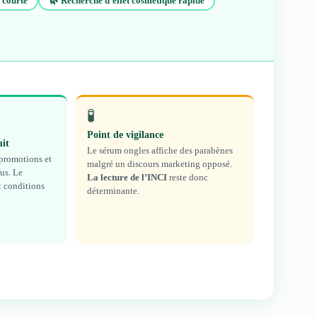
 courte
🌿 Recherche d’effet cosmétique rapide
🧪
Point de vigilance
uit
Le sérum ongles affiche des parabènes
 promotions et
malgré un discours marketing opposé.
us. Le
La lecture de l’INCI
reste donc
et conditions
déterminante.