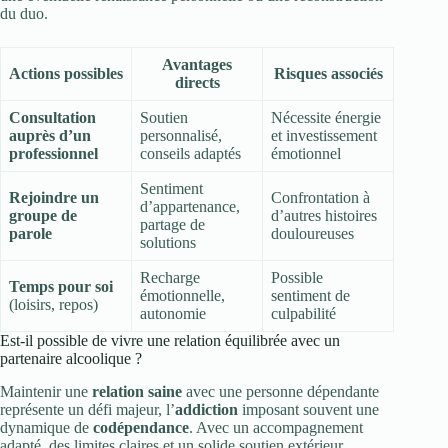
du duo.
Avantages
Actions possibles
Risques associés
directs
Consultation
Soutien
Nécessite énergie
auprès d’un
personnalisé,
et investissement
professionnel
conseils adaptés
émotionnel
Sentiment
Rejoindre un
Confrontation à
d’appartenance,
groupe de
d’autres histoires
partage de
parole
douloureuses
solutions
Recharge
Possible
Temps pour soi
émotionnelle,
sentiment de
(loisirs, repos)
autonomie
culpabilité
Est-il possible de vivre une relation équilibrée avec un
partenaire alcoolique ?
Maintenir une
relation saine
avec une personne dépendante
représente un défi majeur, l’
addiction
imposant souvent une
dynamique de
codépendance
. Avec un accompagnement
adapté, des limites claires et un solide soutien extérieur,