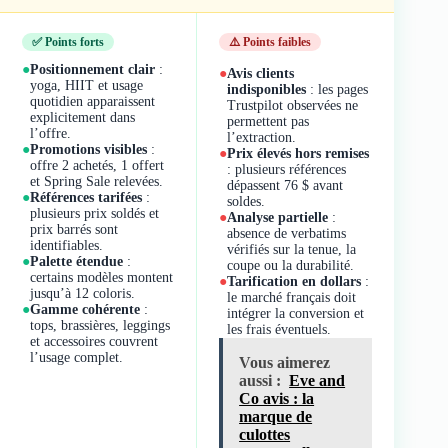
✅ Points forts
⚠️ Points faibles
●
Positionnement clair
:
●
Avis clients
yoga, HIIT et usage
indisponibles
: les pages
quotidien apparaissent
Trustpilot observées ne
explicitement dans
permettent pas
l’offre.
l’extraction.
●
Promotions visibles
:
●
Prix élevés hors remises
offre 2 achetés, 1 offert
: plusieurs références
et Spring Sale relevées.
dépassent 76 $ avant
●
Références tarifées
:
soldes.
plusieurs prix soldés et
●
Analyse partielle
:
prix barrés sont
absence de verbatims
identifiables.
vérifiés sur la tenue, la
●
Palette étendue
:
coupe ou la durabilité.
certains modèles montent
●
Tarification en dollars
:
jusqu’à 12 coloris.
le marché français doit
●
Gamme cohérente
:
intégrer la conversion et
tops, brassières, leggings
les frais éventuels.
et accessoires couvrent
l’usage complet.
Vous aimerez
aussi :
Eve and
Co avis : la
marque de
culottes