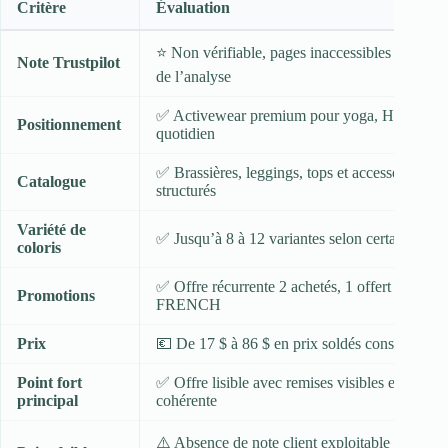
Critère
Évaluation
⭐ Non vérifiable, pages inaccessibles au mom
Note Trustpilot
de l’analyse
✅ Activewear premium pour yoga, HIIT et u
Positionnement
quotidien
✅ Brassières, leggings, tops et accessoires déj
Catalogue
structurés
Variété de
✅ Jusqu’à 8 à 12 variantes selon certains mod
coloris
✅ Offre récurrente 2 achetés, 1 offert avec co
Promotions
FRENCH
Prix
💶 De 17 $ à 86 $ en prix soldés constatés
Point fort
✅ Offre lisible avec remises visibles et gamm
principal
cohérente
⚠️ Absence de note client exploitable au mom