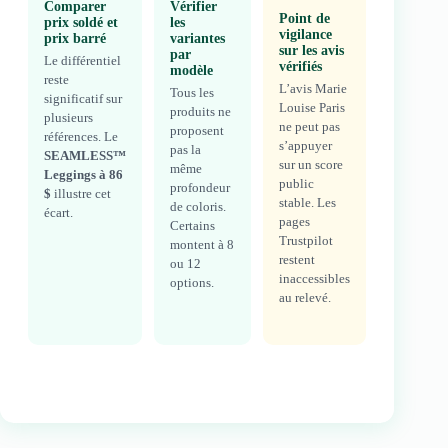
Comparer
Vérifier
Point de
prix soldé et
les
vigilance
prix barré
variantes
sur les avis
par
Le différentiel
vérifiés
modèle
reste
L’avis Marie
Tous les
significatif sur
Louise Paris
produits ne
plusieurs
ne peut pas
proposent
références. Le
s’appuyer
pas la
SEAMLESS™
sur un score
même
Leggings à 86
public
profondeur
$
illustre cet
stable. Les
de coloris.
écart.
pages
Certains
Trustpilot
montent à 8
restent
ou 12
inaccessibles
options.
au relevé.