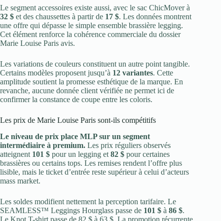
Le segment accessoires existe aussi, avec le sac ChicMover à
32 $
et des chaussettes à partir de
17 $
. Les données montrent
une offre qui dépasse le simple ensemble brassière legging.
Cet élément renforce la cohérence commerciale du dossier
Marie Louise Paris avis.
Les variations de couleurs constituent un autre point tangible.
Certains modèles proposent jusqu’à
12 variantes
. Cette
amplitude soutient la promesse esthétique de la marque. En
revanche, aucune donnée client vérifiée ne permet ici de
confirmer la constance de coupe entre les coloris.
Les prix de Marie Louise Paris sont-ils compétitifs
Le niveau de prix place MLP sur un segment
intermédiaire à premium.
Les prix réguliers observés
atteignent
101 $
pour un legging et
82 $
pour certaines
brassières ou certains tops. Les remises rendent l’offre plus
lisible, mais le ticket d’entrée reste supérieur à celui d’acteurs
mass market.
Les soldes modifient nettement la perception tarifaire. Le
SEAMLESS™ Leggings Hourglass passe de
101 $
à
86 $
.
Le Knot T-shirt passe de 82 $ à 63 $. La promotion récurrente