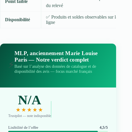
Point faible
du relevé
✅ Produits et soldes observables sur la boutiq
Disponibilité
ligne
MLP, anciennement Marie Louise
Paris — Notre verdict complet
⚡
Basé sur l’analyse des données de catalogue et de
disponibilité des avis — focus marché français
N/A
★★★★★
Trustpilot — note indisponible
Lisibilité de l’offre
4,5/5