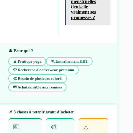
menstruelles
tient-elle
vraiment ses
promesses ?
👤 Pour qui ?
🧘 Pratique yoga
🏃 Entraînement HIIT
👕 Recherche d’activewear premium
🎨 Besoin de plusieurs coloris
💸 Achat sensible aux remises
📌 3 choses à retenir avant d’acheter
💶
🎨
⚠️