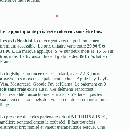
tolérance individuelle.
●
Le rapport qualité prix reste cohérent, sans être bas.
Les avis Noobiotik
convergent vers un positionnement
premium accessible. Le prix unitaire varie entre
29,90 €
et
31,90 €
. La marque applique
-5 %
sur deux mois et
-15 %
sur
trois mois. La livraison devient gratuite dès
49 €
d’achat en
France.
La logistique annoncée reste standard, avec
2 à 3 jours
ouvrés
. Les moyens de paiement incluent Apple Pay, PayPal,
Visa, Mastercard, Google Pay et Klarna. Le paiement en
3
fois sans frais
existe aussi. Ces éléments renforcent
l’accessibilité transactionnelle, mais ils n’effacent pas les
signalements ponctuels de livraison ou de communication en
litige.
La présence de codes partenaires, dont
NUTRI15
à
15 %
,
améliore ponctuellement le coût réel. Il faut toutefois
distinguer prix remisé et valeur thérapeutique perçue. Une