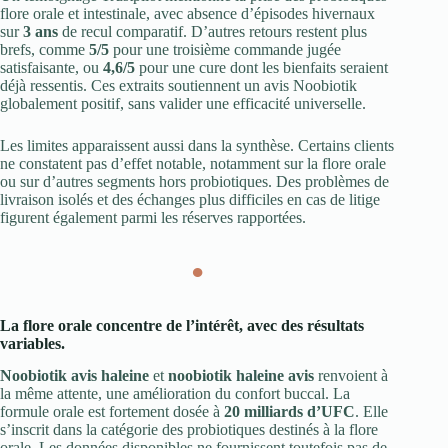
flore orale et intestinale, avec absence d’épisodes hivernaux
sur
3 ans
de recul comparatif. D’autres retours restent plus
brefs, comme
5/5
pour une troisième commande jugée
satisfaisante, ou
4,6/5
pour une cure dont les bienfaits seraient
déjà ressentis. Ces extraits soutiennent un avis Noobiotik
globalement positif, sans valider une efficacité universelle.
Les limites apparaissent aussi dans la synthèse. Certains clients
ne constatent pas d’effet notable, notamment sur la flore orale
ou sur d’autres segments hors probiotiques. Des problèmes de
livraison isolés et des échanges plus difficiles en cas de litige
figurent également parmi les réserves rapportées.
●
La flore orale concentre de l’intérêt, avec des résultats
variables.
Noobiotik avis haleine
et
noobiotik haleine avis
renvoient à
la même attente, une amélioration du confort buccal. La
formule orale est fortement dosée à
20 milliards d’UFC
. Elle
s’inscrit dans la catégorie des probiotiques destinés à la flore
orale. Les données disponibles ne fournissent toutefois pas de