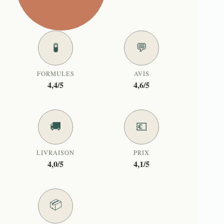
🧪
💬
FORMULES
AVIS
4,4/5
4,6/5
🚚
💶
LIVRAISON
PRIX
4,0/5
4,1/5
📦