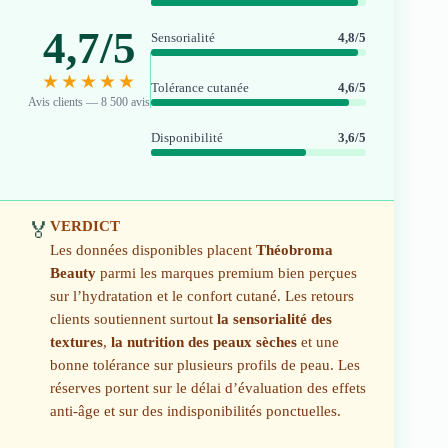
4,7/5
Sensorialité
4,8/5
★★★★★
Tolérance cutanée
4,6/5
Avis clients — 8 500 avis
Disponibilité
3,6/5
VERDICT
🏅
Les données disponibles placent
Théobroma
Beauty
parmi les marques premium bien perçues
sur l’hydratation et le confort cutané. Les retours
clients soutiennent surtout
la sensorialité des
textures
,
la nutrition des peaux sèches
et une
bonne tolérance sur plusieurs profils de peau. Les
réserves portent sur le délai d’évaluation des effets
anti-âge et sur des indisponibilités ponctuelles.