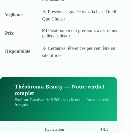
⚠️ Présence signalée dans la base QuelCosmetic
Vigilance
Que Choisir
💶 Positionnement premium, avec remises par lot
Prix
paliers cadeaux
⚠️ Certaines références peuvent être en rupture s
Disponibilité
site officiel
Théobroma Beauty — Notre verdict
complet
⚡
Basé sur l’analyse de 8 500 avis clients — focus marché
français
Hydratation
4,8/5