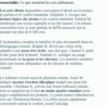
sensorialité.
Ce que montrent les avis utilisateurs
Les avis clients
disponibles convergent d’abord sur la texture,
le parfum et le confort immédiat. Delphine S. évoque une
texture légère du sérum
et un confort immédiat. Patricia M.
mentionne une texture agréable et un fini naturel. Ces retours
concordent avec la note globale de
4,7/5
annoncée par la
marque sur plus de 8 500 avis.
L’hydratation constitue le bénéfice le plus documenté dans les
témoignages fournis. Brigitte B. décrit une crème riche
adaptée à une
peau très sèche
, sans fini gras. Chantal S. parle
d’une peau bien hydratée. Nathalie G. souligne un usage
nourrissant sur
la peau et les cheveux
. Les données montrent
donc une bonne adéquation sur les besoins de nutrition
cutanée.
La tolérance ressort aussi de plusieurs extraits. Anne M.
indique
aucune réaction allergique
malgré une peau très
sensible. Christiane K. précise une bonne tolérance initiale,
tout en rappelant qu’il faut
au moins quatre semaines
pour
juger complètement les produits. Ce point nuance utilement les
avis sur Théobroma Beauty. Les effets perçus rapidement
concernent surtout le confort, avant l’anti-âge.