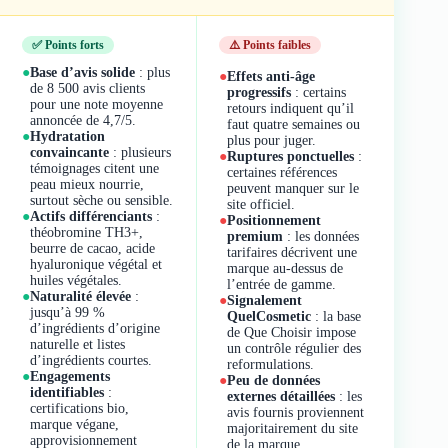
✅ Points forts
⚠️ Points faibles
●
Base d’avis solide
: plus
●
Effets anti-âge
de 8 500 avis clients
progressifs
: certains
pour une note moyenne
retours indiquent qu’il
annoncée de 4,7/5.
faut quatre semaines ou
●
Hydratation
plus pour juger.
convaincante
: plusieurs
●
Ruptures ponctuelles
:
témoignages citent une
certaines références
peau mieux nourrie,
peuvent manquer sur le
surtout sèche ou sensible.
site officiel.
●
Actifs différenciants
:
●
Positionnement
théobromine TH3+,
premium
: les données
beurre de cacao, acide
tarifaires décrivent une
hyaluronique végétal et
marque au-dessus de
huiles végétales.
l’entrée de gamme.
●
Naturalité élevée
:
●
Signalement
jusqu’à 99 %
QuelCosmetic
: la base
d’ingrédients d’origine
de Que Choisir impose
naturelle et listes
un contrôle régulier des
d’ingrédients courtes.
reformulations.
●
Engagements
●
Peu de données
identifiables
:
externes détaillées
: les
certifications bio,
avis fournis proviennent
marque végane,
majoritairement du site
approvisionnement
de la marque.