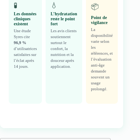
🧪
💧
📦
Les données
L’hydratation
Point de
cliniques
reste le point
vigilance
existent
fort
La
Une étude
Les avis clients
disponibilité
Syres cite
soutiennent
varie selon
96,9 %
surtout le
les
d’utilisatrices
confort, la
références, et
satisfaites sur
nutrition et la
l’évaluation
l’éclat après
douceur après
anti-âge
14 jours.
application.
demande
souvent un
usage
prolongé.