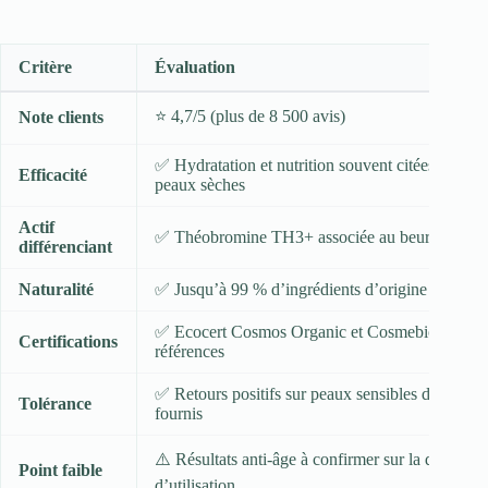
Critère
Évaluation
⭐ 4,7/5 (plus de 8 500 avis)
Note clients
✅ Hydratation et nutrition souvent citées, surtou
Efficacité
peaux sèches
Actif
✅ Théobromine TH3+ associée au beurre de ca
différenciant
Naturalité
✅ Jusqu’à 99 % d’ingrédients d’origine naturell
✅ Ecocert Cosmos Organic et Cosmebio selon l
Certifications
références
✅ Retours positifs sur peaux sensibles dans les a
Tolérance
fournis
⚠️ Résultats anti-âge à confirmer sur la durée
Point faible
d’utilisation