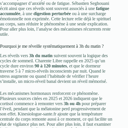
s’accompagner d’anxiété ou de fatigue. Sébastien Seghouani
écrit ainsi que ces réveils sont souvent associés à une
fatigue
accumulée
, à une
digestion perturbée
ou à une surcharge
émotionnelle non exprimée. Cette lecture relie déjà le spirituel
au corps, sans réduire le phénomène à une seule explication.
Pour aller plus loin, l’analyse des mécanismes récurrents reste
utile.
Pourquoi je me réveille systématiquement à 3h du matin ?
Les réveils vers
3h du matin
suivent souvent la logique des
cycles de sommeil. Charente Libre rappelle en 2025 qu’un
cycle dure environ
90 à 120 minutes
, et que le dormeur
traverse 5 à 7 micro-réveils inconscients par nuit. Quand le
stress augmente ou quand l’habitude de vérifier l’heure
s’installe, un micro-réveil banal devient un réveil mémorisé.
Les mécanismes hormonaux renforcent ce phénomène.
Plusieurs sources citées en 2025 et 2026 indiquent que le
cortisol commence à remonter vers
3h ou 4h
pour préparer
l’éveil, pendant que la mélatonine perd progressivement de
son effet. Kinesiologue-sante.fr ajoute que la température
centrale du corps remonte aussi à ce moment, ce qui facilite un
état de vigilance plus net. Pour aller plus loin, il faut examiner