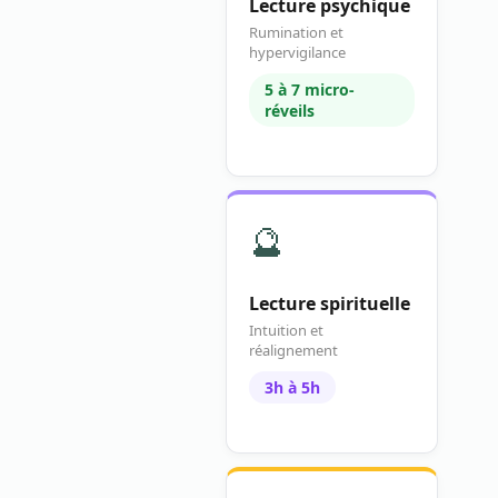
Lecture psychique
Rumination et
hypervigilance
5 à 7 micro-
réveils
🔮
Lecture spirituelle
Intuition et
réalignement
3h à 5h