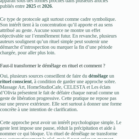
apparaît sous des formes proches dans plusieurs articles
publiés entre
2025
et
2026
.
Ce type de protocole agit surtout comme cadre symbolique.
Son intérêt tient à la concentration qu’il apporte et au sens
attribué au geste. Aucune source ne montre un effet
objectivable sur l’emmêlement futur. En revanche, plusieurs
auteurs soulignent qu’un rituel simple peut soutenir une
démarche d’introspection ou marquer la fin d’une période
chargée, pour aller plus loin.
Faut-il transformer le démêlage en rituel et comment ?
Oui, plusieurs sources conseillent de faire du
démêlage
un
rituel conscient
, à condition de garder une approche sobre.
Massage Art, HomeStudioCafe, CELESTA et Les éclats
d’Olivia présentent le fait de défaire chaque nœud comme un
geste de libération progressive. Cette pratique ne repose pas
sur une preuve extérieure. Elle sert surtout à donner une forme
concrète à une intention de clarification.
Cette approche peut avoir un intérêt psychologique simple. Le
geste lent impose une pause, réduit la précipitation et aide à
nommer ce qui bloque. Un rituel de démêlage ne transforme