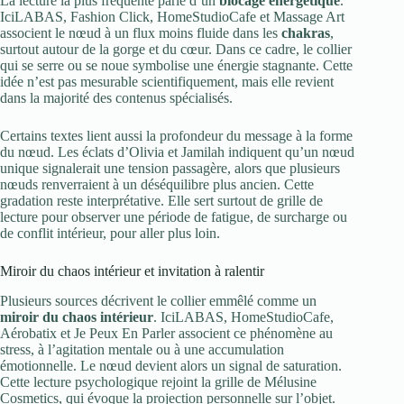
La lecture la plus fréquente parle d’un
blocage énergétique
.
IciLABAS, Fashion Click, HomeStudioCafe et Massage Art
associent le nœud à un flux moins fluide dans les
chakras
,
surtout autour de la gorge et du cœur. Dans ce cadre, le collier
qui se serre ou se noue symbolise une énergie stagnante. Cette
idée n’est pas mesurable scientifiquement, mais elle revient
dans la majorité des contenus spécialisés.
Certains textes lient aussi la profondeur du message à la forme
du nœud. Les éclats d’Olivia et Jamilah indiquent qu’un nœud
unique signalerait une tension passagère, alors que plusieurs
nœuds renverraient à un déséquilibre plus ancien. Cette
gradation reste interprétative. Elle sert surtout de grille de
lecture pour observer une période de fatigue, de surcharge ou
de conflit intérieur, pour aller plus loin.
Miroir du chaos intérieur et invitation à ralentir
Plusieurs sources décrivent le collier emmêlé comme un
miroir du chaos intérieur
. IciLABAS, HomeStudioCafe,
Aérobatix et Je Peux En Parler associent ce phénomène au
stress, à l’agitation mentale ou à une accumulation
émotionnelle. Le nœud devient alors un signal de saturation.
Cette lecture psychologique rejoint la grille de Mélusine
Cosmetics, qui évoque la projection personnelle sur l’objet.