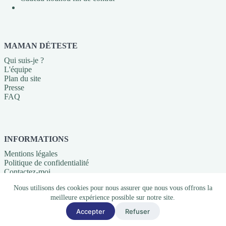
MAMAN DÉTESTE
Qui suis-je ?
L'équipe
Plan du site
Presse
FAQ
INFORMATIONS
Mentions légales
Politique de confidentialité
Contactez-moi
Nous utilisons des cookies pour nous assurer que nous vous offrons la
+33620023699
meilleure expérience possible sur notre site.
4 Rue du Bourg Tibourg, Paris
info@mamandeteste.com
Accepter
Refuser
© 2026 - Maman déteste