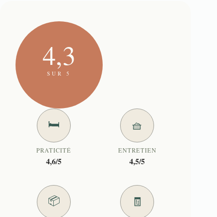
4,3
SUR 5
🛏️
🧺
PRATICITÉ
ENTRETIEN
4,6/5
4,5/5
📦
🧾