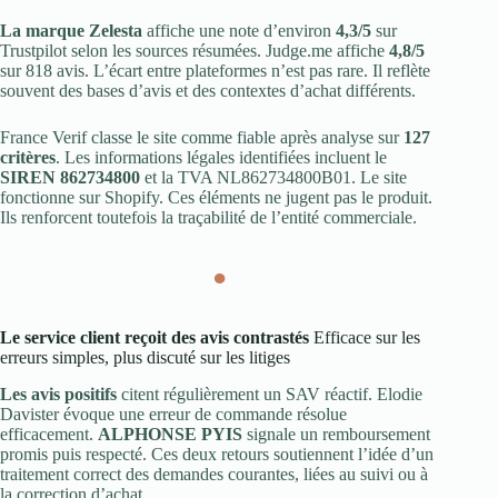
La marque Zelesta
affiche une note d’environ
4,3/5
sur
Trustpilot selon les sources résumées. Judge.me affiche
4,8/5
sur 818 avis. L’écart entre plateformes n’est pas rare. Il reflète
souvent des bases d’avis et des contextes d’achat différents.
France Verif classe le site comme fiable après analyse sur
127
critères
. Les informations légales identifiées incluent le
SIREN 862734800
et la TVA NL862734800B01. Le site
fonctionne sur Shopify. Ces éléments ne jugent pas le produit.
Ils renforcent toutefois la traçabilité de l’entité commerciale.
●
Le service client reçoit des avis contrastés
Efficace sur les
erreurs simples, plus discuté sur les litiges
Les avis positifs
citent régulièrement un SAV réactif. Elodie
Davister évoque une erreur de commande résolue
efficacement.
ALPHONSE PYIS
signale un remboursement
promis puis respecté. Ces deux retours soutiennent l’idée d’un
traitement correct des demandes courantes, liées au suivi ou à
la correction d’achat.