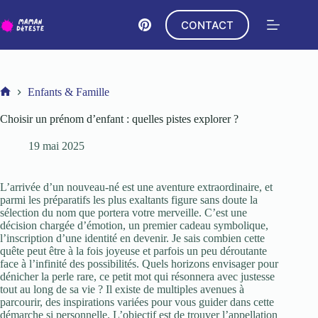
Passer
au
CONTACT
contenu
Enfants & Famille
Accueil
Choisir un prénom d’enfant : quelles pistes explorer ?
19 mai 2025
L’arrivée d’un nouveau-né est une aventure extraordinaire, et
parmi les préparatifs les plus exaltants figure sans doute la
sélection du nom que portera votre merveille. C’est une
décision chargée d’émotion, un premier cadeau symbolique,
l’inscription d’une identité en devenir. Je sais combien cette
quête peut être à la fois joyeuse et parfois un peu déroutante
face à l’infinité des possibilités. Quels horizons envisager pour
dénicher la perle rare, ce petit mot qui résonnera avec justesse
tout au long de sa vie ? Il existe de multiples avenues à
parcourir, des inspirations variées pour vous guider dans cette
démarche si personnelle. L’objectif est de trouver l’appellation