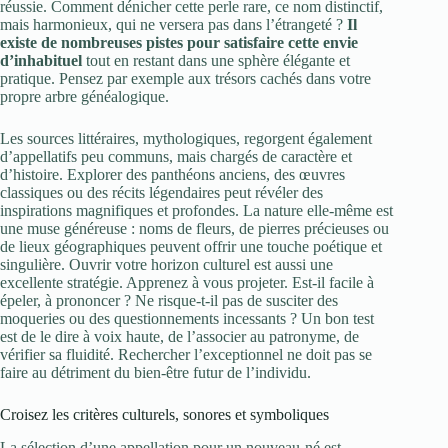
réussie. Comment dénicher cette perle rare, ce nom distinctif,
mais harmonieux, qui ne versera pas dans l’étrangeté ?
Il
existe de nombreuses pistes pour satisfaire cette envie
d’inhabituel
tout en restant dans une sphère élégante et
pratique. Pensez par exemple aux trésors cachés dans votre
propre arbre généalogique.
Les sources littéraires, mythologiques, regorgent également
d’appellatifs peu communs, mais chargés de caractère et
d’histoire. Explorer des panthéons anciens, des œuvres
classiques ou des récits légendaires peut révéler des
inspirations magnifiques et profondes. La nature elle-même est
une muse généreuse : noms de fleurs, de pierres précieuses ou
de lieux géographiques peuvent offrir une touche poétique et
singulière. Ouvrir votre horizon culturel est aussi une
excellente stratégie. Apprenez à vous projeter. Est-il facile à
épeler, à prononcer ? Ne risque-t-il pas de susciter des
moqueries ou des questionnements incessants ? Un bon test
est de le dire à voix haute, de l’associer au patronyme, de
vérifier sa fluidité. Rechercher l’exceptionnel ne doit pas se
faire au détriment du bien-être futur de l’individu.
Croisez les critères culturels, sonores et symboliques
La sélection d’une appellation pour un nouveau-né est