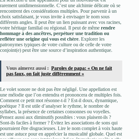
rarement unidimensionnelle. C’est une alchimie délicate où se
rencontrent des considérations multiples. Pour parvenir à un
choix satisfaisant, je vous invite à envisager le nom sous
différents angles. Il peut être un lien puissant avec vos racines,
votre héritage familial ou régional. Il peut de même
rendre
hommage à des ancêtres, perpétuer une tradition ou
refléter une origine qui vous est chère
. Explorer les
patronymes typiques de votre culture ou de celle de votre
conjoint(e) peut être une source d’inspiration authentique.
Vous aimerez aussi :
Paroles de papa: « On ne fait
pas faux, on fait juste différemment »
Le volet sonore ne doit pas être négligé. Une appellation est
une mélodie que l’on entendra et prononcera de multiples fois.
Comment ce petit mot résonne-t-il ? Est-il doux, dynamique,
poétique ? Il est utile d’analyser le rythme, le nombre de
syllabes, la présence de certaines consonnes ou voyelles.
Pensez aussi aux diminutifs possibles : vous plaisent-ils ?
Sont-ils faciles à former ? Évitez les associations de sons qui
pourraient être disgracieuses. Lire le nom complet à voix haute
est une astuce pour en apprécier la musicalité globale. Quel est